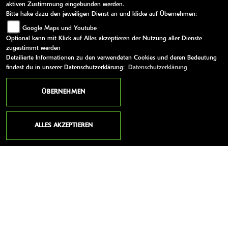
aktiven Zustimmung eingebunden werden.
Bitte hake dazu den jeweiligen Dienst an und klicke auf Übernehmen:
EUR 7.999,-
Google Maps und Youtube
Optional kann mit Klick auf Alles akzeptieren der Nutzung aller Dienste
zugestimmt werden
MEHR ERFAHREN
Detailierte Informationen zu den verwendeten Cookies und deren Bedeutung
findest du in unserer Datenschutzerklärung:
Datenschutzerklärung
ÜBERNEHMEN
ALLES AKZEPTIEREN
ANSCHRIFT
BÖNING MOTORRÄDER
Ernst-Abbe-Str. 2
56070 Koblenz