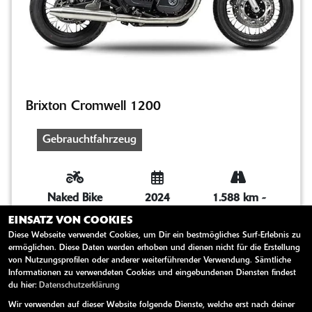
Brixton Cromwell 1200
Gebrauchtfahrzeug
Naked Bike
2024
1.588 km
-
EINSATZ VON COOKIES
Diese Webseite verwendet Cookies, um Dir ein bestmögliches Surf-Erlebnis zu
1.222 ccm
61 kW / 83 PS
ermöglichen. Diese Daten werden erhoben und dienen nicht für die Erstellung
von Nutzungsprofilen oder anderer weiterführender Verwendung. Sämtliche
Informationen zu verwendeten Cookies und eingebundenen Diensten findest
**Vorführfahrzeug Fragen Sie bei uns nach IHREM
du hier:
Datenschutzerklärung
individuellen ANGEBOT / PREIS!** Wir helfen Ihnen
Wir verwenden auf dieser Website folgende Dienste, welche erst nach deiner
gerne weiter. Irrtümer und Zwi...